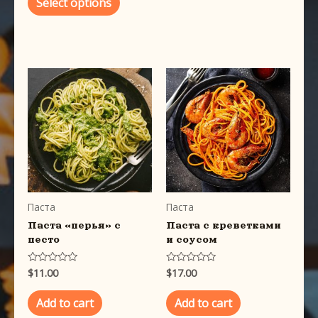
Select options
d
0
o
u
t
o
f
5
Паста
Паста
Паста «перья» с
Паста с креветками
песто
и соусом
$
11.00
$
17.00
R
R
a
a
t
t
e
e
Add to cart
Add to cart
d
d
0
0